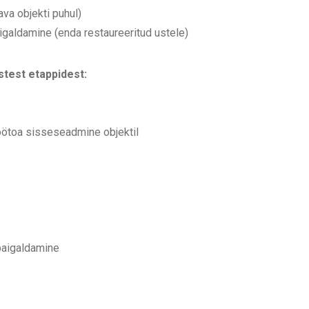
va objekti puhul)
igaldamine (enda restaureeritud ustele)
test etappidest:
töötoa sisseseadmine objektil
 paigaldamine