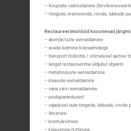
– Koopiate valmistamine (tervikrenoveerita
– Hingede, kremoonide, riivide, lukkude pa
Restaureerimistööd koosnevad järgmis
– akende/uste eemaldamine
– avade katmine kileraamidega
–
transport töökotta /
võimalusel ajutise 
– lengid restaureerime üldjuhul objektil
– metallsuluste eemaldamine
– klaaside eemaldamine
– vana värvi eemaldamine
– puiduparandused
– vajadusel uute hingede, lukkude, riivide
– lihvimine
– kruntvärvimine
– klaasimine/kittimine