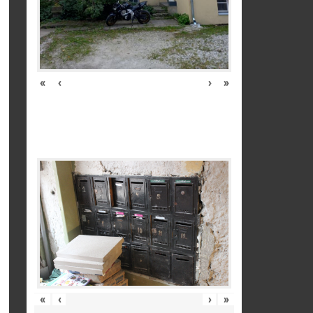
«
‹
›
»
«
‹
›
»